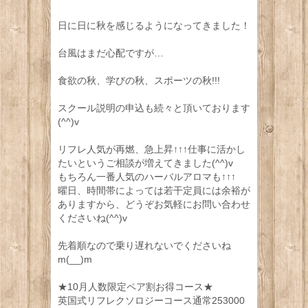
日に日に秋を感じるようになってきました！
台風はまだ心配ですが…
食欲の秋、学びの秋、スポーツの秋!!!
スクール説明の申込も続々と頂いております
(^^)v
リフレ人気が再燃、急上昇↑↑↑仕事に活かし
たいというご相談が増えてきました(^^)v
もちろん一番人気のハーバルアロマも↑↑↑
曜日、時間帯によっては若干定員には余裕が
ありますから、どうぞお気軽にお問い合わせ
くださいね(^^)v
先着順なので乗り遅れないでくださいね
m(__)m
★10月人数限定ペア割お得コース★
英国式リフレクソロジーコース通常253000