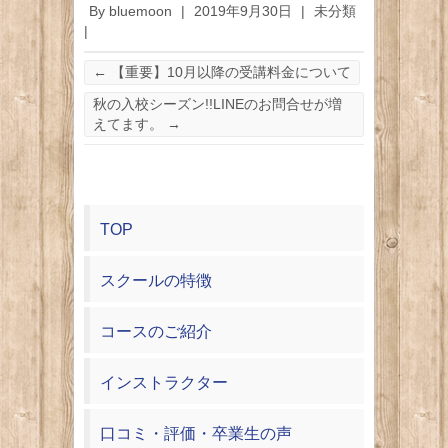
By
bluemoon
|
2019年9月30日
|
未分類
|
←
【重要】10月以降の受講料金について
秋の入校シーズン!!LINEのお問合せが増
えてます。
→
TOP
スクールの特徴
コースのご紹介
インストラクター
口コミ・評価・卒業生の声