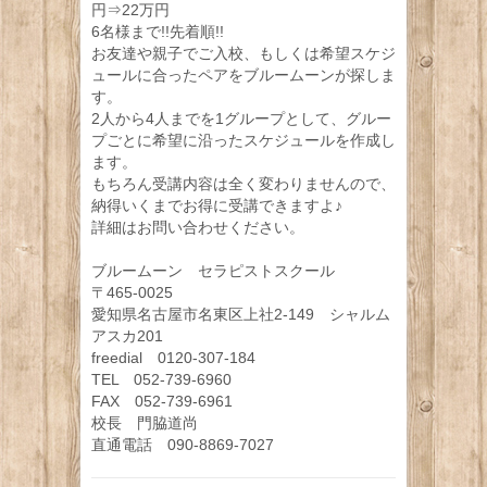
円⇒22万円
6名様まで!!先着順!!
お友達や親子でご入校、もしくは希望スケジ
ュールに合ったペアをブルームーンが探しま
す。
2人から4人までを1グループとして、グルー
プごとに希望に沿ったスケジュールを作成し
ます。
もちろん受講内容は全く変わりませんので、
納得いくまでお得に受講できますよ♪
詳細はお問い合わせください。
ブルームーン セラピストスクール
〒465-0025
愛知県名古屋市名東区上社2-149 シャルム
アスカ201
freedial 0120-307-184
TEL 052-739-6960
FAX 052-739-6961
校長 門脇道尚
直通電話 090-8869-7027