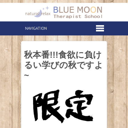
秋本番!!!食欲に負け
るい学びの秋ですよ
~