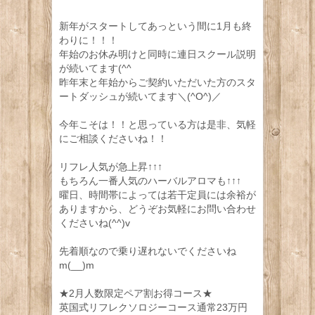
新年がスタートしてあっという間に1月も終
わりに！！！
年始のお休み明けと同時に連日スクール説明
が続いてます(^^ゞ
昨年末と年始からご契約いただいた方のスタ
ートダッシュが続いてます＼(^O^)／
今年こそは！！と思っている方は是非、気軽
にご相談くださいね！！
リフレ人気が急上昇↑↑↑
もちろん一番人気のハーバルアロマも↑↑↑
曜日、時間帯によっては若干定員には余裕が
ありますから、どうぞお気軽にお問い合わせ
くださいね(^^)v
先着順なので乗り遅れないでくださいね
m(__)m
★2月人数限定ペア割お得コース★
英国式リフレクソロジーコース通常23万円