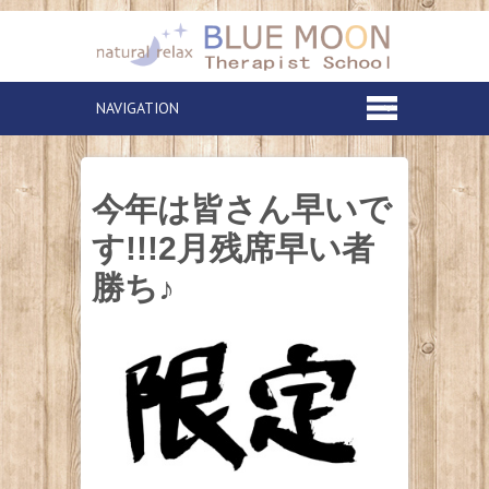
今年は皆さん早いで
す!!!2月残席早い者
勝ち♪