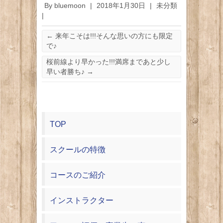
By
bluemoon
|
2018年1月30日
|
未分類
|
←
来年こそは!!!そんな思いの方にも限定
で♪
桜前線より早かった!!!満席まであと少し
早い者勝ち♪
→
TOP
スクールの特徴
コースのご紹介
インストラクター