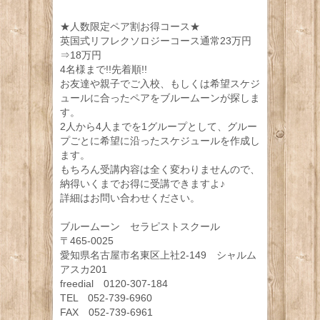
★人数限定ペア割お得コース★
英国式リフレクソロジーコース通常23万円
⇒18万円
4名様まで!!先着順!!
お友達や親子でご入校、もしくは希望スケジ
ュールに合ったペアをブルームーンが探しま
す。
2人から4人までを1グループとして、グルー
プごとに希望に沿ったスケジュールを作成し
ます。
もちろん受講内容は全く変わりませんので、
納得いくまでお得に受講できますよ♪
詳細はお問い合わせください。
ブルームーン セラピストスクール
〒465-0025
愛知県名古屋市名東区上社2-149 シャルム
アスカ201
freedial 0120-307-184
TEL 052-739-6960
FAX 052-739-6961