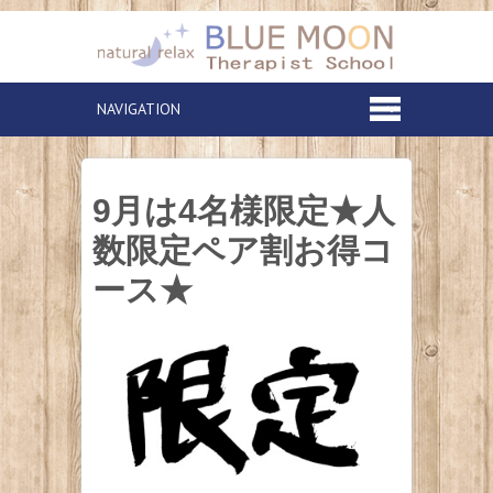
9月は4名様限定★人
数限定ペア割お得コ
ース★